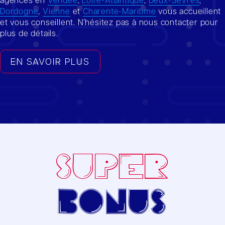
agences en
Vendée
,
Loire-Atlantique
,
Deux-Sèvres
,
Dordogne
,
Vienne
et
Charente-Maritime
vous accueillent
et vous conseillent. N’hésitez pas à nous contacter pour
plus de détails.
EN SAVOIR PLUS
SUPER
bonus