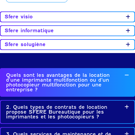
Sfere visio
Sfere informatique
Sfere solugiène
Quels sont les avantages de la location
Re
d'une imprimante multifonction ou d’un
photocopieur multifonction pour une
entreprise ?
2. Quels types de contrats de location
Dé
propose SFERE Bureautique pour les
imprimantes et les photocopieurs ?
3. Quels services de maintenance et de
Dé