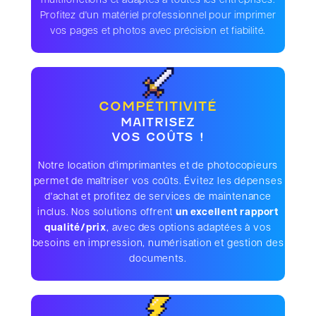
multifonctions et adaptés à toutes les entreprises.
Profitez d'un matériel professionnel pour imprimer
vos pages et photos avec précision et fiabilité.
COMPÉTITIVITÉ
MAITRISEZ
VOS COÛTS !
Notre location d'imprimantes et de photocopieurs
permet de maîtriser vos coûts. Évitez les dépenses
d'achat et profitez de services de maintenance
inclus. Nos solutions offrent
un excellent rapport
qualité/prix
, avec des options adaptées à vos
besoins en impression, numérisation et gestion des
documents.