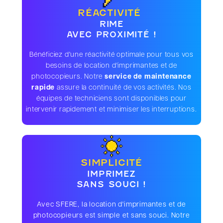
RÉACTIVITÉ
RIME
AVEC PROXIMITÉ !
Bénéficiez d'une réactivité optimale pour tous vos
besoins de location d'imprimantes et de
photocopieurs. Notre
service de maintenance
rapide
assure la continuité de vos activités. Nos
équipes de techniciens sont disponibles pour
intervenir rapidement et minimiser les interruptions.
SIMPLICITÉ
IMPRIMEZ
SANS SOUCI !
Avec SFERE, la location d'imprimantes et de
photocopieurs est simple et sans souci. Notre