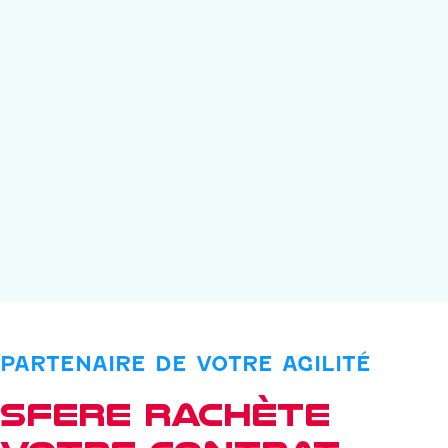
la diversité et le bien-être au travail ainsi que
l’implantation locale.
Dans un contexte de pénurie de matériaux et
d’allongement des délais et des coûts de transport,
le reconditionnement des appareils devient
stratégique. Les imprimantes Second Life sont des
machines reconditionnées en France, après un
premier cycle d’utilisation.
PARTENAIRE DE VOTRE AGILITÉ
SFERE rachète