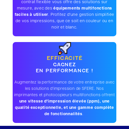
contrat flexible vous offre des solutions sur
mesure, avec des
équipements multifonctions
faciles à utiliser
. Profitez d'une gestion simplifiée
de vos impressions, que ce soit en couleur ou en
noir et blanc.
EFFICACITÉ
GAGNEZ
EN PERFORMANCE !
Augmentez la performance de votre entreprise avec
les solutions d'impression de SFERE. Nos
imprimantes et photocopieurs multifonctions offrent
une vitesse d'impression élevée (ppm), une
qualité exceptionnelle, et une gamme complète
de fonctionnalités
.