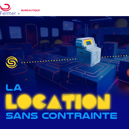
Fermer ×
Votre projet
DEMANDE DE DEVIS
La
l
o
c
a
t
i
o
n
sans contrainte