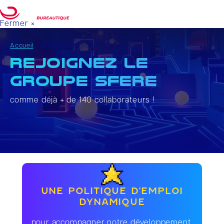
Fermer ×
Votre projet
DEMANDE DE DEVIS
Accueil
-
Rejoignez le groupe SFERE
Rejoignez le
groupe SFERE
comme déjà + de 140 collaborateurs !
UNE POLITIQUE D’EMPLOI
DYNAMIQUE
pour accompagner notre développement,