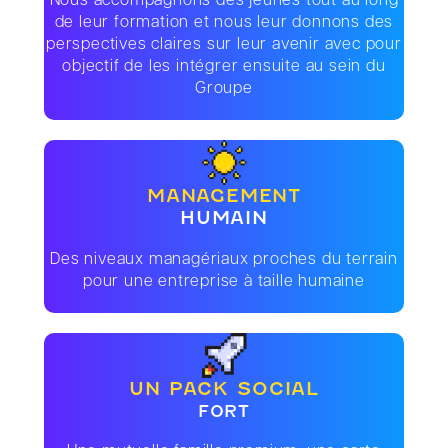
Nous accompagnons des jeunes tout au long
de leur formation et nous leur donnons des
perspectives claires sur leur avenir avec pour
objectif de les intégrer ensuite au sein du
Groupe
MANAGEMENT
HUMAIN
Des niveaux managériaux proches du terrain
pour une entreprise à taille humaine
UN PACK SOCIAL
FORT