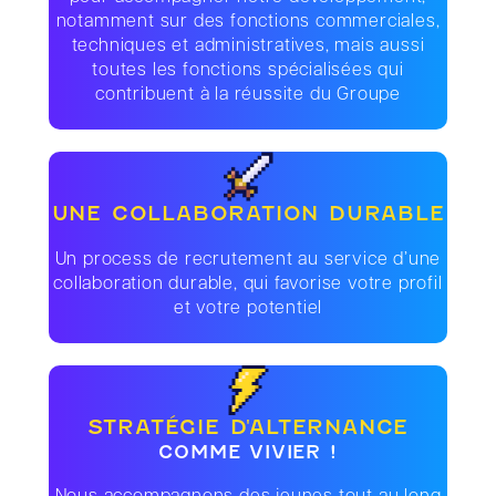
notamment sur des fonctions commerciales,
techniques et administratives, mais aussi
toutes les fonctions spécialisées qui
contribuent à la réussite du Groupe
UNE COLLABORATION DURABLE
Un process de recrutement au service d’une
collaboration durable, qui favorise votre profil
et votre potentiel
STRATÉGIE D'ALTERNANCE
COMME VIVIER !