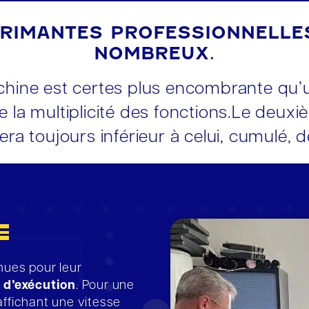
PRIMANTES PROFESSIONNELLE
NOMBREUX.
hine est certes plus encombrante qu’u
e la multiplicité des fonctions.Le deu
era toujours inférieur à celui, cumulé, d
e
nues pour leur
é d’exécution
. Pour une
 affichant une vitesse