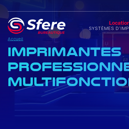
Locatio
SYSTÈMES D’IM
Accueil
-
Imprimantes professionnelles multifonctions
Imprimantes
professionn
multifoncti