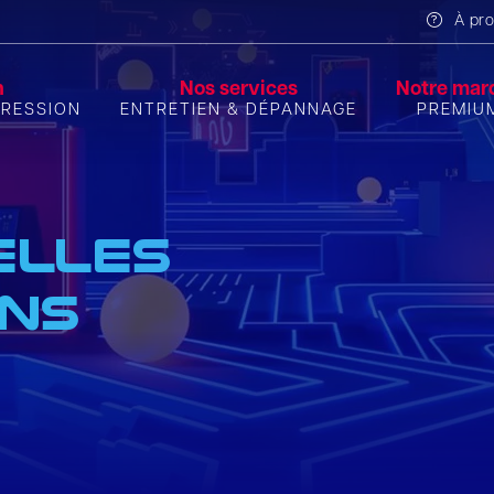
À pr
n
Nos services
Notre mar
PRESSION
ENTRETIEN & DÉPANNAGE
PREMIU
elles
ons