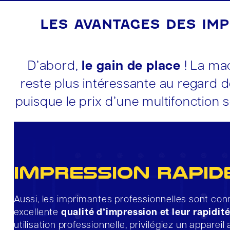
LES AVANTAGES DES IM
D’abord,
le gain de place
! La mac
reste plus intéressante au regard d
puisque le prix d’une multifonction s
impression rapid
Aussi, les imprimantes professionnelles sont con
excellente
qualité d’impression et leur rapidit
utilisation professionnelle, privilégiez un appareil