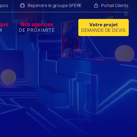
opos
Rejoindre le groupe SFERE
Portail Clients
que
Nos agences
Votre projet
M
DE PROXIMITÉ
DEMANDE DE DEVIS