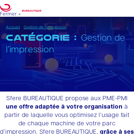
Fermer ×
Votre projet
DEMANDE DE DEVIS
Accueil
-
Gestion de l'impression
-
Page 2
Catégorie :
Gestion de
l’impression
Sfere BUREAUTIQUE propose aux PME-PMI
une offre adaptée à votre organisation
à
partir de laquelle vous optimisez l’usage fait
de chaque machine de votre parc
d’impression. Sfere BUREAUTIQUE,
grâce à ses