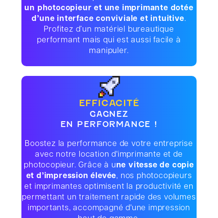
un photocopieur et une imprimante dotée
d’une interface conviviale et intuitive
.
Profitez d’un matériel bureautique
performant mais qui est aussi facile à
manipuler.
EFFICACITÉ
GAGNEZ
EN PERFORMANCE !
Boostez la performance de votre entreprise
avec notre location d'imprimante et de
photocopieur. Grâce à u
ne vitesse de copie
et d’impression élevée
, nos photocopieurs
et imprimantes optimisent la productivité en
permettant un traitement rapide des volumes
importants, accompagné d'une impression