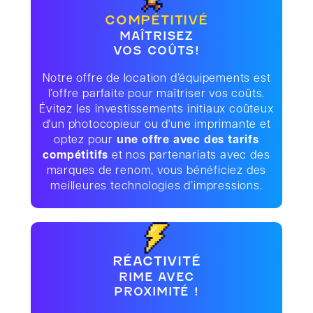
COMPÉTITIVÉ
MAÎTRISEZ
VOS COÛTS!
Notre offre de location d’équipements est
l’offre parfaite pour maîtriser vos coûts.
Évitez les investissements initiaux coûteux
d'un photocopieur ou d'une imprimante et
optez pour
une offre avec des tarifs
compétitifs
et nos partenariats avec des
marques de renom, vous bénéficiez des
meilleures technologies d’impressions.
RÉACTIVITÉ
RIME AVEC
PROXIMITÉ !