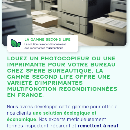
LOUEZ UN PHOTOCOPIEUR OU UNE
IMPRIMANTE POUR VOTRE BUREAU
CHEZ SFERE BUREAUTIQUE, LA
GAMME SECOND LIFE OFFRE UNE
VARIÉTÉ D’IMPRIMANTES
MULTIFONCTION RECONDITIONNÉES
EN FRANCE.
Nous avons développé cette gamme pour offrir à
nos clients
une solution écologique et
économique
.
Nos experts méticuleusement
formés inspectent, réparent et
remettent à neuf