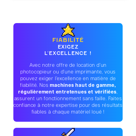
FIABILITÉ
EXIGEZ
L'EXCELLENCE !
Avec notre offre de location d’un
photocopieur ou d’une imprimante, vous
pouvez exiger l’excellence en matière de
fiabilité. Nos
machines haut de gamme,
régulièrement entretenues et vérifiées
,
assurent un fonctionnement sans faille. Faites
confiance à notre expertise pour des résultats
fiables à chaque matériel loué !