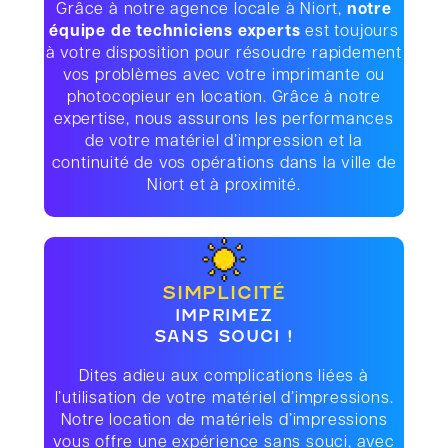
Grâce à notre agence locale à Niort,
notre
équipe de techniciens experts
est toujours
à votre disposition pour résoudre rapidement
vos problèmes avec votre imprimante ou
photocopieur en location. Grâce à notre
expertise, nous assurons les performances
de votre matériel d’impression et la
continuité de vos opérations dans la ville de
Niort et à proximité.
SIMPLICITÉ
IMPRIMEZ
SANS SOUCI !
Dites adieu aux complications liées à
l’utilisation de votre matériel d’impressions.
Notre location de matériels d’impressions
vous offre une expérience sans souci, avec