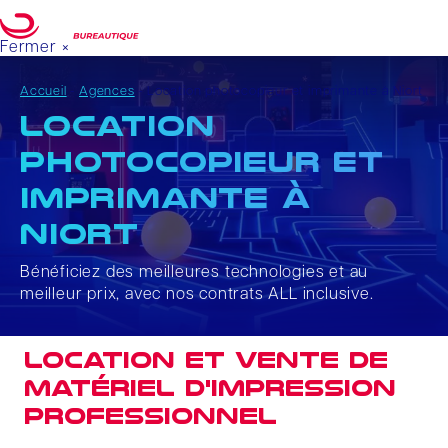
Fermer ×
Votre projet
DEMANDE DE DEVIS
Accueil
-
Agences
-
Location photocopieur et imprimante à Niort
Location
photocopieur et
imprimante à
Niort
Bénéficiez des meilleures technologies et au
meilleur prix, avec nos contrats ALL inclusive.
Location et vente de
matériel d'impression
professionnel